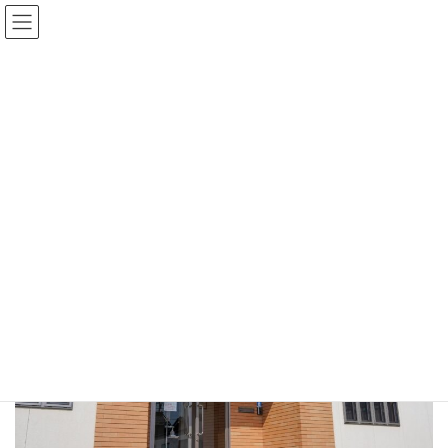
コ
ナ
ISO認証取得 | 丸共管工株式会社
ン
ビ
テ
ゲ
ン
ー
会社概要
ツ
シ
へ
ョ
ス
ン
キ
に
ッ
移
ホーム
会社概要
プ
動