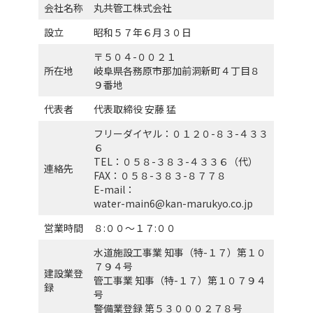
会社名称
丸共管工株式会社
設立
昭和５７年６月３０日
〒５０４-００２１
所在地
岐阜県各務原市那加前洞新町４丁目８
９番地
代表者
代表取締役 安藤 猛
フリーダイヤル：０１２０-８３-４３３
６
TEL：０５８-３８３-４３３６（代）
連絡先
FAX：０５８-３８３-８７７８
E-mail：
water-main6@kan-marukyo.co.jp
営業時間
８:００〜１７:００
水道施設工事業 知事（特-１７）第１０
７９４号
建設業登
管工事業 知事（特-１７）第１０７９４
録
号
警備業登録 第５３０００２７８号